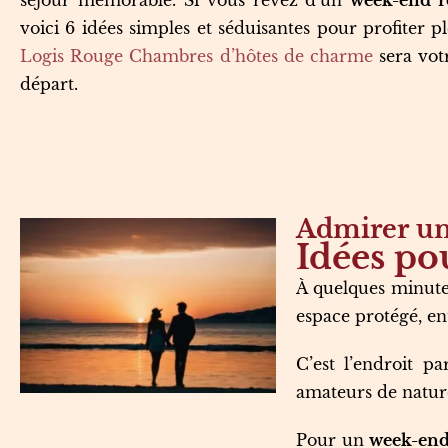
séjour mémorable. Si vous rêvez d’un
week-end r
voici 6 idées simples et séduisantes pour profiter p
Logis Rouge Chambres d’hôtes de charme
sera vot
départ.
Admirer un 
Idées po
À quelques minute
espace protégé, en
C’est l’endroit p
amateurs de nature 
Pour un
week-end