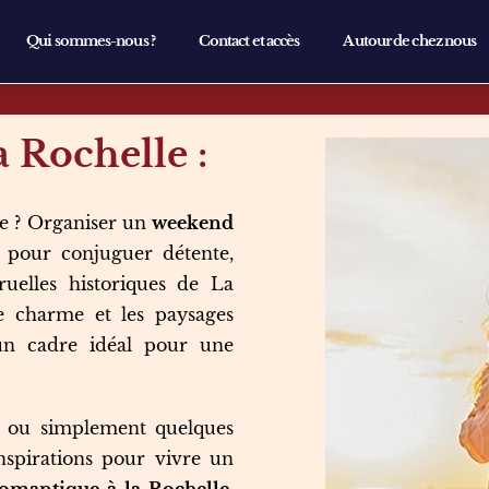
Qui sommes-nous ?
Contact et accès
Autour de chez nous
 Rochelle :
ue ? Organiser un
weekend
 pour conjuguer détente,
uelles historiques de La
 de charme et les paysages
 un cadre idéal pour une
e ou simplement quelques
nspirations pour vivre un