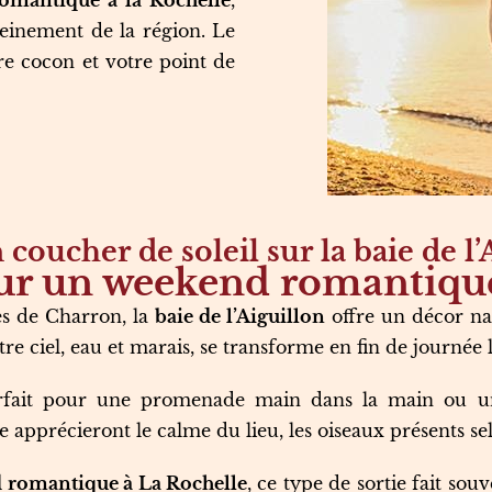
omantique à la Rochelle
,
leinement de la région. Le
re cocon et votre point de
coucher de soleil sur la baie de l’
ur un weekend romantique
s de Charron, la
baie de l’Aiguillon
offre un décor n
tre ciel, eau et marais, se transforme en fin de journée
arfait pour une promenade main dans la main ou une
apprécieront le calme du lieu, les oiseaux présents selo
 romantique à La Rochelle
, ce type de sortie fait so