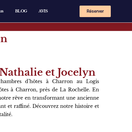
Réserver
us
BLOG
AVIS
on
Nathalie et Jocelyn
chambres d’hôtes à Charron au
Logis
ôtes à Charron
, près de La Rochelle. En
 notre rêve en transformant une ancienne
ant et raffiné. Découvrez notre histoire et
alité.