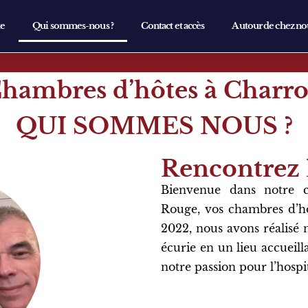
te
Qui sommes-nous ?
Contact et accès
Autour de chez no
hambres d’hôtes à Charr
QUI SOMMES NOUS ?
Rencontrez 
Bienvenue dans notre 
Rouge
, vos
chambres d’h
2022, nous avons réalisé
écurie en un lieu accueill
notre passion pour l’hospit