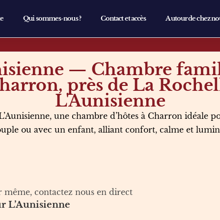
te
Qui sommes-nous ?
Contact et accès
Autour de chez no
isienne — Chambre famil
harron, près de La Rochel
L'Aunisienne
’Aunisienne, une chambre d’hôtes à Charron idéale p
uple ou avec un enfant, alliant confort, calme et lumin
ur même, contactez nous en direct
our L’Aunisienne