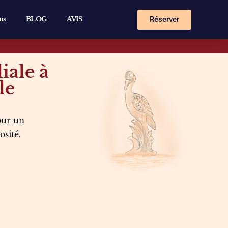
Réserver
us
BLOG
AVIS
iale à
le
our un
osité.