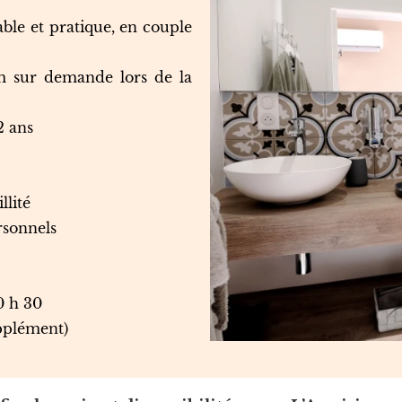
ble et pratique, en couple
m sur demande lors de la
2 ans
llité
rsonnels
0 h 30
upplément)