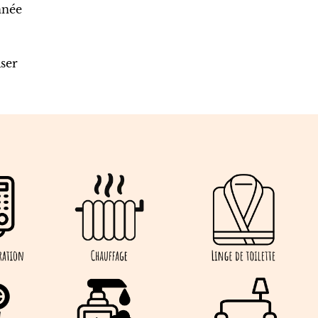
nnée
ser