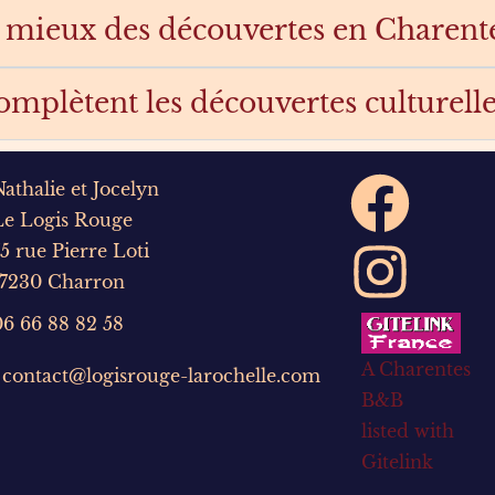
u mieux des découvertes en Charent
complètent les découvertes culturell
Nathalie et Jocelyn
Le Logis Rouge
75 rue Pierre Loti
17230 Charron
06 66 88 82 58
A Charentes
contact@logisrouge-larochelle.com
B&B
listed with
Gitelink