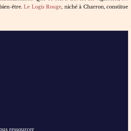
bien-être.
Le Logis Rouge
, niché à Charron, constitue
ous ressourcer