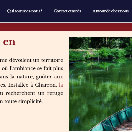
Qui sommes-nous ?
Contact et accès
Autour de chez nous
 en
me dévoilent un territoire
 où l’ambiance se fait plus
ans la nature, goûter aux
es. Installée à Charron,
la
i recherchent un refuge
 toute simplicité.